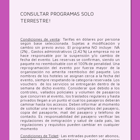
CONSULTAR PROGRAMAS SOLO
TERRESTRE!
Condiciones de venta
: Tarifas en dólares por persona
según base seleccionada. Sujetas a modificación y
cambio sin previo aviso. El programa NO incluye: IVA
(2%) , Gastos administrativos (2,42 %) La empresa no se
hace responsable por la suspensión y/o cambio de
fecha del evento. Las reservas se confirman, siendo un
paquete no reembolsable con el 100% de penalidad. Una
reprogramación del evento por fuerza mayor de la
organización no amerita reembolso del paquete. Los
nombres de los hoteles se asignan cerca a la fecha del
evento, siempre respetando la categoría reservada. Los
vouchers de los servicios se entregarán dentro de la
semana de dicho evento. Considerar que debido a los
controles, vallados policiales y volumen de pasajeros
que concurren al evento, los traslados regulares y hasta
privados llegan a un punto el cual los pasajeros deberán
caminar hasta los accesos. Deben informar al momento
de solicitar una reserva: datos completos del pasajero,
copia del pasaporte, mail del pasajero y teléfono de
contacto. Es responsabilidad del pasajero verificar las
regulaciones de inmigración y salud de cada país, las
regulaciones y requisitos pueden cambiar en cualquier
momento
Condiciones de Ticket
: Las entradas pueden ser abonos,
entradas físicas, electrónicas o para descargar